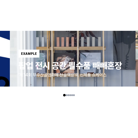
EXAMPLE
팝업 전시 공간 필수품 빼빼혼장
‘제14회 무주산골영화제 산골책방’의 신제품 쇼케이스