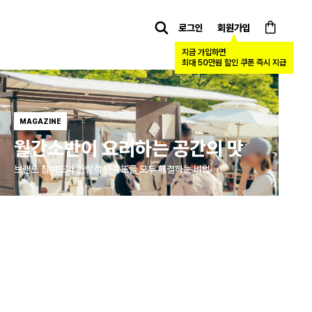
로그인
회원가입
Calendar
카트
지금 가입하면
최대 50만원 할인 쿠폰 즉시 지급
MAGAZINE
E
월간소반이 요리하는 공간의 맛
브랜드 참여도와 관람객 만족도를 모두 해결하는 비법
터틀